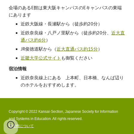
会場のあるE館は東大阪キャンパスのEキャンパスの東端
にあります
近鉄大阪線・長瀬駅から（徒歩約20分）
近鉄奈良線・八戸ノ里駅から（徒歩約20分、
近大直
通バス約6分
）
JR俊徳道駅から（
近大直通バス約15分
）
近畿大学公式サイト
も御覧ください
宿泊情報
近鉄奈良線上にある 上本町、日本橋、なんば辺り
のホテルをおすすめします。
Copyright © 2022 Kansai-Section, Japanese Society for Information
and Systems in Education. All rights reserved.
著作権について